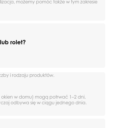
tylizacja, możemy pomóc także w tym zakresie
Bramy
lub rolet?
Bramy segmentowe
Bramy rolow
dwuskrzydłowe
czby i rodzaju produktów.
ch okien w domu) mogą potrwać 1–2 dni,
yczaj odbywa się w ciągu jednego dnia.