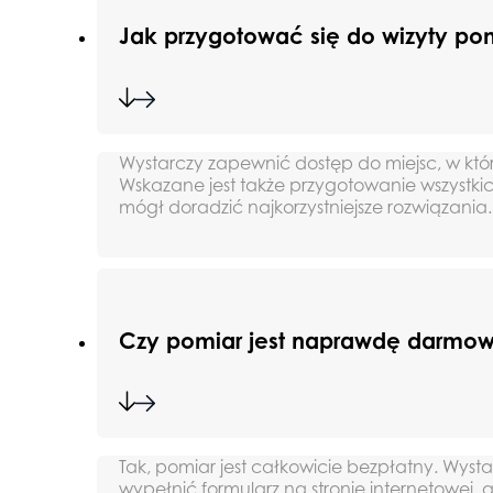
Jak przygotować się do wizyty po
Wystarczy zapewnić dostęp do miejsc, w któ
Wskazane jest także przygotowanie wszystkic
mógł doradzić najkorzystniejsze rozwiązania.
Czy pomiar jest naprawdę darmo
Tak, pomiar jest całkowicie bezpłatny. Wyst
wypełnić formularz na stronie internetowej, 