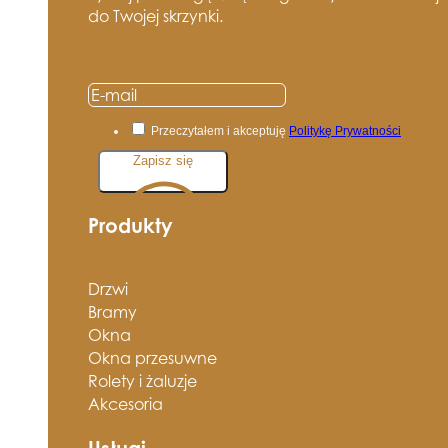
do Twojej skrzynki.
Przeczytałem i akceptuję
Politykę Prywatności
Zapisz się
Produkty
Drzwi
Bramy
Okna
Okna przesuwne
Rolety i żaluzje
Akcesoria