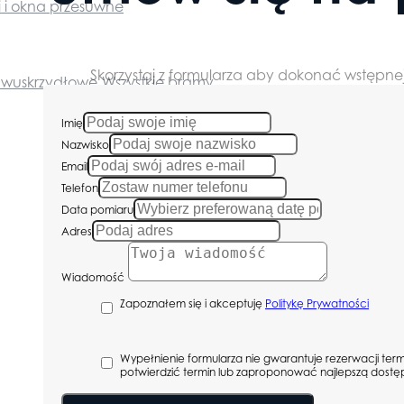
i i okna przesuwne
Skorzystaj z formularza aby dokonać wstępnej
wuskrzydłowe
Wszystkie bramy
Imię
Nazwisko
Email
Telefon
Data pomiaru
Adres
Wiadomość
Zapoznałem się i akceptuję
Politykę Prywatności
Wypełnienie formularza nie gwarantuje rezerwacji termin
potwierdzić termin lub zaproponować najlepszą dostę