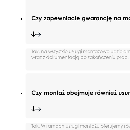
Czy zapewniacie gwarancję na m
Tak, na wszystkie usługi montażowe udziela
wraz z dokumentacją po zakończeniu prac.
Czy montaż obejmuje również usun
Tak. W ramach usługi montażu oferujemy r