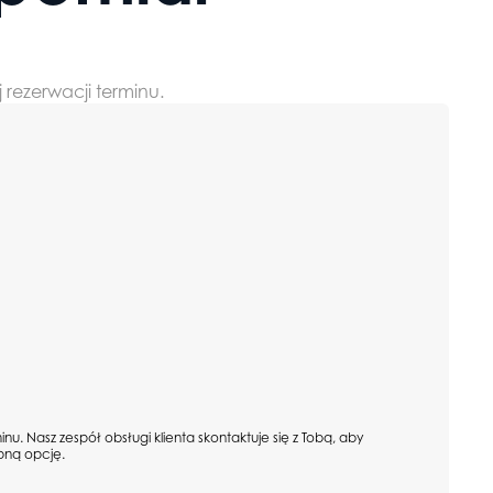
 rezerwacji terminu.
Okna
Okna aluminiowe
Okna
drewniane
Okna PVC
u. Nasz zespół obsługi klienta skontaktuje się z Tobą, aby
pną opcję.