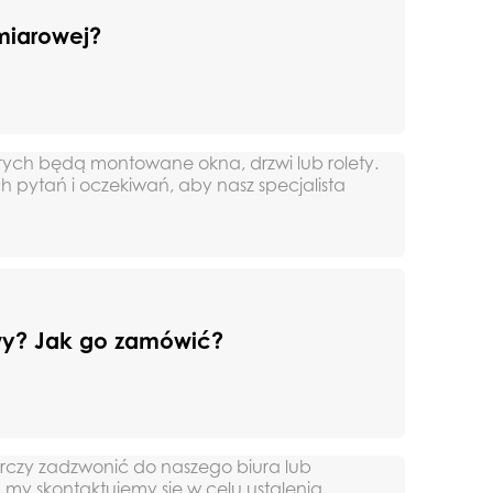
miarowej?
Akcesoria
rych będą montowane okna, drzwi lub rolety.
h pytań i oczekiwań, aby nasz specjalista
Klamki
wy? Jak go zamówić?
arczy zadzwonić do naszego biura lub
a my skontaktujemy się w celu ustalenia