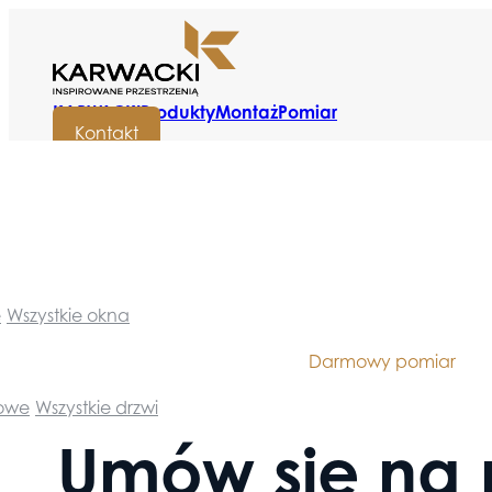
KARWACKI
Produkty
Montaż
Pomiar
Kontakt
e
Wszystkie okna
Darmowy pomiar
towe
Wszystkie drzwi
Umów się na 