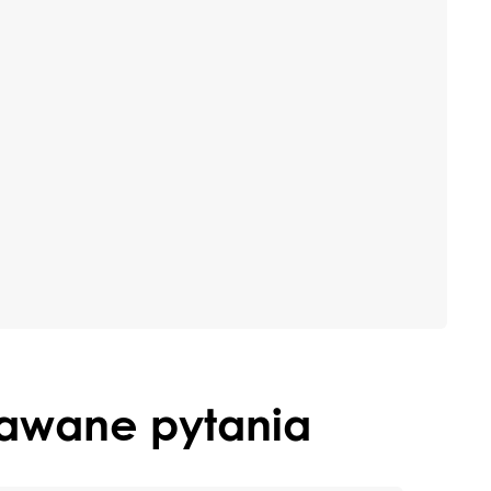
Okna i drzwi przesuwne
HST
PSK
Slide
dawane pytania