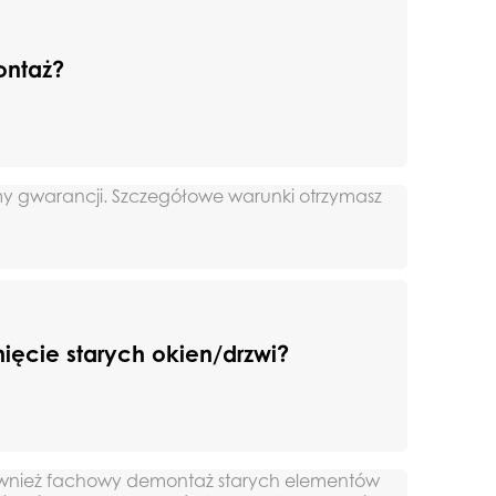
ontaż?
Drzwi
my gwarancji. Szczegółowe warunki otrzymasz
Drzwi wewnętrzne
Drzwi zewnętrz
loft
ięcie starych okien/drzwi?
ównież fachowy demontaż starych elementów