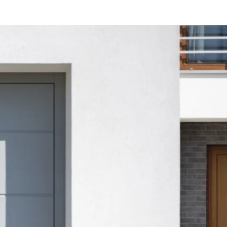
Okna
Okna aluminiowe
Okna
drewniane
Okna PVC