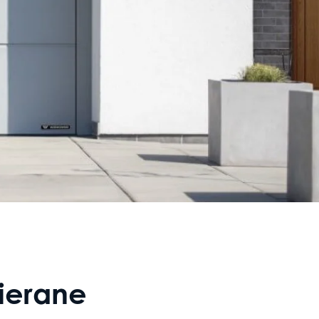
Okna i drzwi przesuwne
HST
PSK
Slide
ierane