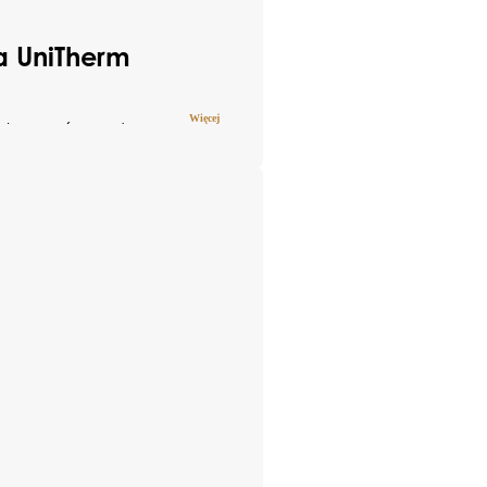
 UniTherm
Więcej
alna zarówno do
Akcesoria
araży. Jej
lizacji – możesz
Klamki
budynku. Do
ury paneli,
ne typy konstrukcji
ozwiązanie nie tylko
 się na