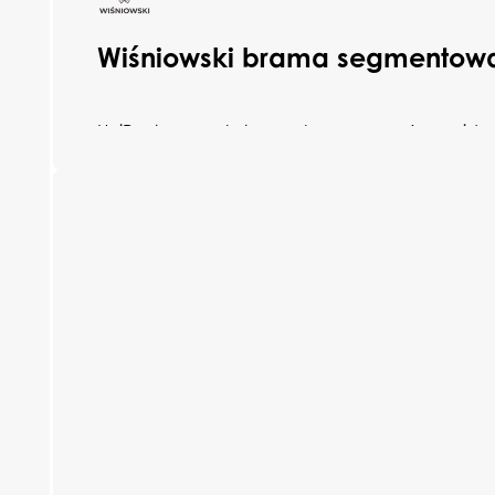
Wiśniowski brama segmentowa
UniPro to wszechstronna brama garażowa, ide
budynków mieszkalnych, jak i wolnostojących g
największą zaletą jest możliwość pełnej persona
dopasować ją do własnych potrzeb i estetyki 
wyboru masz aż 5 rodzajów przetłoczeń, 4 strukt
możliwość dodania przeszkleń, setki kolorów, róż
oraz 42 warianty oklein.
Dzięki prostej, sprawdzonej budowie UniPro to r
trwałe, ale też łatwe w montażu – co przekłada
oszczędność czasu i niższe koszty instalacji.
Pobierz katalog
Dowiedz się więcej