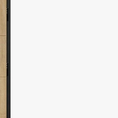
materiałów, produkt łączy w sobie
nowoczesny wygląd z wieloletnią
wytrzymałością i niezawodnym poziomem
bezpieczeństwa.
Dostępne indywidualne wymiary drzwi wraz z
ościeżnicą:
szerokości w zakresie od 770 mm do 1210 mm
co 10 mm
wysokości w zakresie od 1800 mm do 2480
mm co 10 mm
wymiary szyby w obrębie panelu ozdobnego
dla drzwi w standardowym wymiarze 90
wynoszą 110 x 1800 mm
Dowiedz się więcej