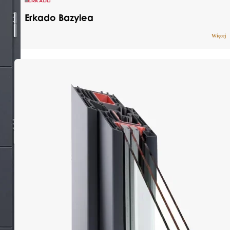
Erkado Bazylea
Więcej
Drzwi stalowe pokryte trwałą okleiną PCV,
która skutecznie chroni przed działaniem
promieni UV oraz zmiennymi warunkami
pogodowymi. Dzięki wykorzystaniu solidnych
materiałów, produkt łączy w sobie
nowoczesny wygląd z wieloletnią
wytrzymałością i niezawodnym poziomem
bezpieczeństwa.
Dostępne indywidualne wymiary drzwi wraz z
ościeżnicą:
szerokości w zakresie od 770 mm do 1210 mm
co 10 mm
wysokości w zakresie od 1800 mm do 2480
mm co 10 mm
wymiary szyby w obrębie panelu ozdobnego