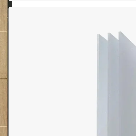
Pobierz katalog
Dowiedz się więcej
System GEALAN-LINEAR® to nowoczesne
rozwiązanie o minimalistycznej estetyce,
doskonale wpisujące się w aktualne trendy
architektoniczne. Jego design oparty jest na
prostych, wyrazistych liniach, które nadają mu
elegancki i nowoczesny charakter. Skrzydła
wyróżniają się wyraźnym kształtem z
nachyleniem przylg pod kątem 4°, a listwy
przyszybowe o kącie 90° podkreślają
geometryczną formę systemu. Dzięki
niewielkiej wysokości złożenia – zaledwie 110
mm – możliwe jest tworzenie dużych,
efektownych przeszkleń, które wpuszczają
więcej naturalnego światła do wnętrz.
Uw=0,97
Rw=35 dB
300 Pa
800 - 1600 Pa
W/(m2K)
Wskaźnik izolacji
Wodoszczelność
Odporność na
akustycznej