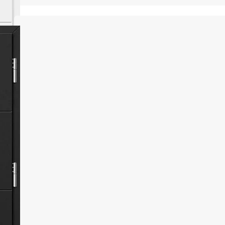
Drzwi stalowe pokryte trwałą okleiną PCV,
która skutecznie chroni przed działaniem
promieni UV oraz zmiennymi warunkami
pogodowymi. Dzięki wykorzystaniu solidnych
materiałów, produkt łączy w sobie
nowoczesny wygląd z wieloletnią
wytrzymałością i niezawodnym poziomem
bezpieczeństwa.
Dostępne indywidualne wymiary drzwi wraz z
ościeżnicą:
szerokości w zakresie od 770 mm do 1210 mm
co 10 mm
wysokości w zakresie od 1800 mm do 2480
mm co 10 mm
wymiary szyby w obrębie panelu ozdobnego
dla drzwi w standardowym wymiarze 90
wynoszą 110 x 1800 mm