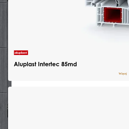
Aluplast Intertec 85md
Więcej
Pobierz katalog
Dowiedz się więcej
System profili okiennych Intertec 85 MD to
nowoczesne rozwiązanie, które łączy
innowacyjne technologie z doskonałymi
parametrami technicznymi, zapewniając
komfort i trwałość użytkowania.
Charakteryzuje się eleganckim, klasycznym