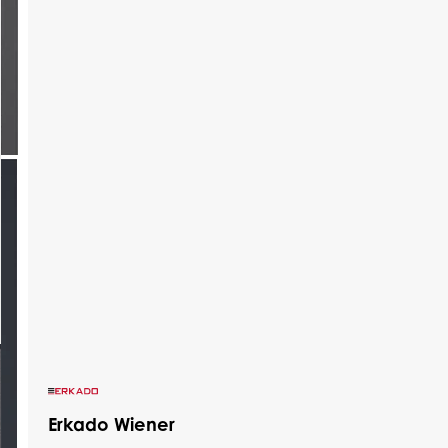
specjalnemu wypełnieniu, drzwi CREO
osiągają bardzo niski współczynnik
przenikalności cieplnej – nawet do Ud = 0,8
W/m²K (dla wariantu referencyjnego 1400 ×
2500 mm z pełnym panelem). Co istotne,
drzwi nie wymagają montażu zadaszenia i
kwalifikują się do rządowego programu
„Czyste Powietrze”.
Nazwa
Nazwa
Nazwa
Nazwa
atrybutu
atrybutu
atrybutu
atrybutu
Opis atrybutu
Opis atrybutu
Opis atrybutu
Opis atrybutu
Dowiedz się więcej
Erkado Wiener