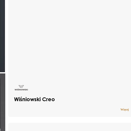
Wiśniowski Creo
Więcej
Drzwi aluminiowe CREO to połączenie
nowoczesnego wyglądu i zaawansowanych
rozwiązań technologicznych. Zarówno od