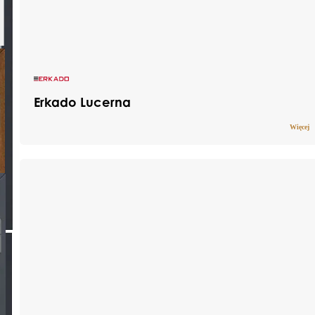
Erkado Lucerna
Więcej
Drzwi stalowe pokryte trwałą okleiną PCV,
która skutecznie chroni przed działaniem
promieni UV oraz zmiennymi warunkami
pogodowymi. Dzięki wykorzystaniu solidnych
materiałów, produkt łączy w sobie
nowoczesny wygląd z wieloletnią
wytrzymałością i niezawodnym poziomem
bezpieczeństwa.
Dostępne indywidualne wymiary drzwi wraz z
ościeżnicą: