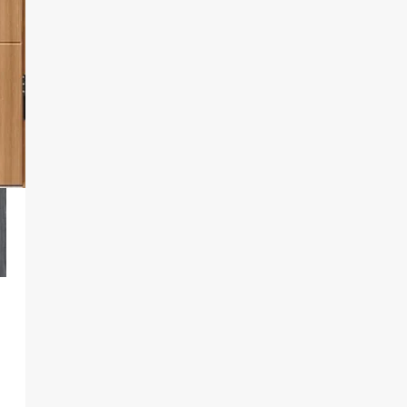
Genesis 75 to trójkomorowy system o
podwyższonej izolacyjności termicznej,
spełniający wymagania obowiązujące od
2021 roku (Uw od 0,90). Konstrukcja opiera się
na profilach o głębokości 75 mm, co pozwala
na projektowanie nowoczesnych i
funkcjonalnych okien, drzwi oraz witryn.
Dzięki zastosowaniu innowacyjnych
materiałów izolacyjnych oraz dodatkowej
uszczelki termicznej, system zapewnia
wyjątkową szczelność i odporność na warunki
atmosferyczne. Dostępne są różne
wykończenia profili, w tym warianty
renowacyjne, a także opcje Genesis OUT
(okna otwierane na zewnątrz) i Genesis SU
(ukryte skrzydło).
System umożliwia wykonanie całoszklanych
narożników 90°, drzwi panelowych oraz
montaż moskitier Flyscreen i Insect System.