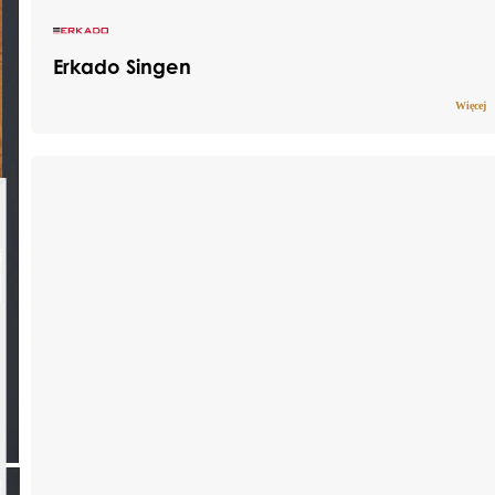
Erkado Singen
Więcej
Drzwi stalowe pokryte trwałą okleiną PCV,
która skutecznie chroni przed działaniem
promieni UV oraz zmiennymi warunkami
pogodowymi. Dzięki wykorzystaniu solidnych
materiałów, produkt łączy w sobie
nowoczesny wygląd z wieloletnią
wytrzymałością i niezawodnym poziomem
bezpieczeństwa.
Dostępne indywidualne wymiary drzwi wraz z
ościeżnicą:
szerokości w zakresie od 770 mm do 1210 mm
co 10 mm
wysokości w zakresie od 1800 mm do 2480
mm co 10 mm