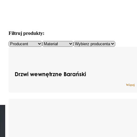
Filtruj produkty:
Drzwi wewnętrzne Barański
Więcej
Nazwa
Nazwa
Nazwa
Nazwa
atrybutu
atrybutu
atrybutu
atrybutu
Opis atrybutu
Opis atrybutu
Opis atrybutu
Opis atrybutu