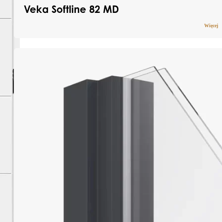
Veka Softline 82 MD
Więcej
Pobierz katalog
Dowiedz się więcej
Profile SOFTLINE 82 MD umożliwiają tworzenie
energooszczędnych okien PVC nowej
generacji, znacząco wpływających na
efektywność energetyczną budynków. Ten
system doskonale sprawdza się w
budownictwie pasywnym i
niskoenergetycznym.
Do klasy RC2
Rw do 44db
Klasa 7A
Uw ≥ 0,6
W/m²K
Bezpieczeństwo
Wskaźnik izolacji
Szczelność
akustycznej
Współczynnik
przenikania ciepła