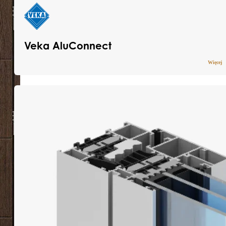
Veka AluConnect
Więcej
Pobierz katalog
Dowiedz się więcej
VEKA AluConnect to połączenie elegancji
okien aluminiowych z energooszczędnością
systemów PVC. Zapewnia nowoczesny
wygląd oraz szerokie możliwości projektowe.
Doskonałą izolację termiczną gwarantuje
wielokomorowa konstrukcja profilu oraz
system trzech uszczelek, zwiększający
efektywność energetyczną.
Wydajność
Poziom
cieplna
jakości
Uf = 1,1 W/(m²K)
Qualicoat Class