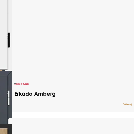
Erkado Amberg
Więcej
Drzwi stalowe pokryte trwałą okleiną PCV,
która skutecznie chroni przed działaniem
promieni UV oraz zmiennymi warunkami
pogodowymi. Dzięki wykorzystaniu solidnych