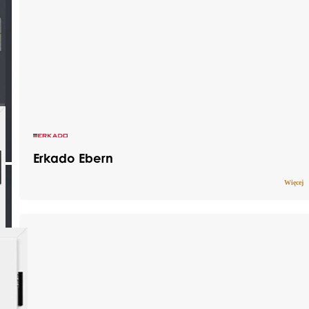
Erkado Ebern
Więcej
Drzwi stalowe pokryte trwałą okleiną PCV,
która skutecznie chroni przed działaniem
promieni UV oraz zmiennymi warunkami
pogodowymi. Dzięki wykorzystaniu solidnych
materiałów, produkt łączy w sobie
nowoczesny wygląd z wieloletnią
wytrzymałością i niezawodnym poziomem
bezpieczeństwa.