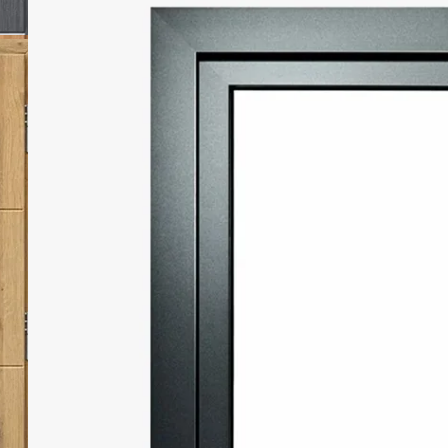
designem o harmonijnych proporcjach, który
idealnie komponuje się z nowoczesnymi
trendami w architekturze elewacji.
Odporność
Izolacyjność
Wodoszczelność
Przepuszczalność
na działanie
akustyczna
powietrza
wiatru
9A
33(-2;-5)dB
4
C4