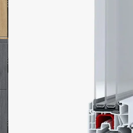
obciążenie wiatrem
Współczynnik
przenikania ciepła