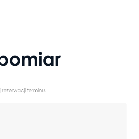
Drzwi
pomiar
Drzwi wewnętrzne
Drzwi zewnętrz
loft
 rezerwacji terminu.