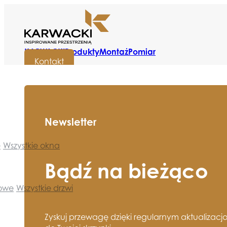
KARWACKI
Produkty
Montaż
Pomiar
Kontakt
Newsletter
e
Wszystkie okna
Bądź na bieżąco
towe
Wszystkie drzwi
Zyskuj przewagę dzięki regularnym aktualizacj