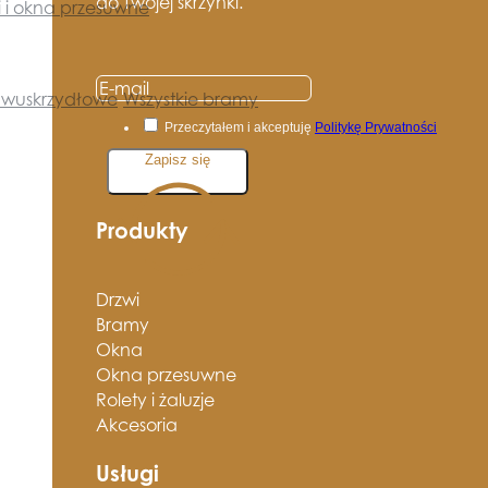
do Twojej skrzynki.
i i okna przesuwne
wuskrzydłowe
Wszystkie bramy
Przeczytałem i akceptuję
Politykę Prywatności
Zapisz się
Produkty
Drzwi
Bramy
Okna
Okna przesuwne
Rolety i żaluzje
Akcesoria
Usługi