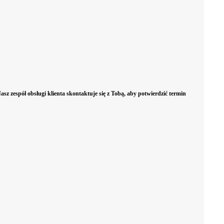
Bramy
Bramy segmentowe
Bramy rolow
sz zespół obsługi klienta skontaktuje się z Tobą, aby potwierdzić termin
dwuskrzydłowe