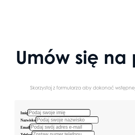
Umów się na 
Skorzystaj z formularza aby dokonać wstępnej
Imię
Nazwisko
Email
Telefon