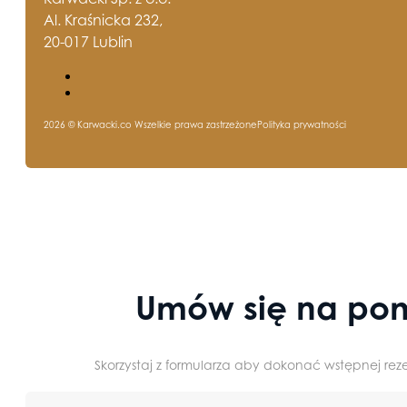
Al. Kraśnicka 232,
20-017 Lublin
2026 © Karwacki.co Wszelkie prawa zastrzeżone
Polityka prywatności
Umów się na pom
Skorzystaj z formularza aby dokonać wstępnej reze