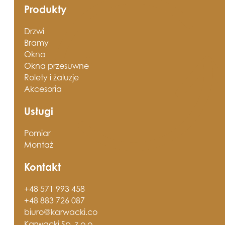
Produkty
Drzwi
Bramy
Okna
Okna przesuwne
Rolety i żaluzje
Akcesoria
Usługi
Pomiar
Montaż
Kontakt
+48 571 993 458
+48 883 726 087
biuro@karwacki.co
Karwacki Sp. z o.o.