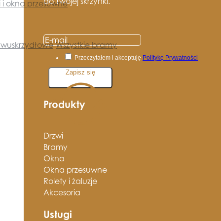
do Twojej skrzynki.
i i okna przesuwne
wuskrzydłowe
Wszystkie bramy
Przeczytałem i akceptuję
Politykę Prywatności
Zapisz się
Produkty
Drzwi
Bramy
Okna
Okna przesuwne
Rolety i żaluzje
Akcesoria
Usługi