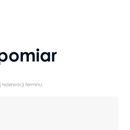
Drzwi
pomiar
Drzwi wewnętrzne
Drzwi zewnętrz
loft
 rezerwacji terminu.