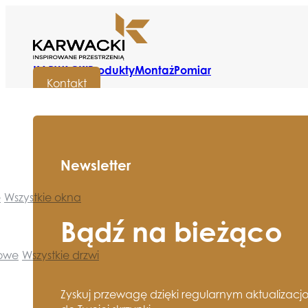
KARWACKI
Produkty
Montaż
Pomiar
Kontakt
Newsletter
e
Wszystkie okna
Bądź na bieżąco
towe
Wszystkie drzwi
Zyskuj przewagę dzięki regularnym aktualizacj