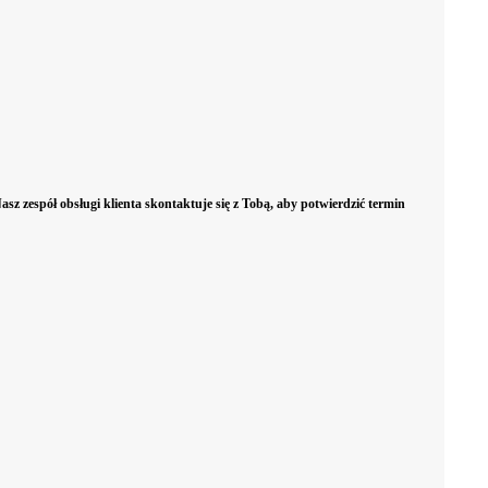
Bramy
Bramy segmentowe
Bramy rolow
sz zespół obsługi klienta skontaktuje się z Tobą, aby potwierdzić termin
dwuskrzydłowe