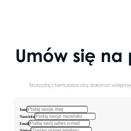
Umów się na 
Skorzystaj z formularza aby dokonać wstępnej
Imię
Nazwisko
Email
Telefon