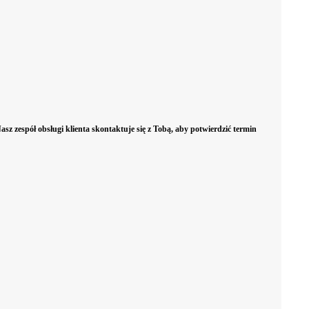
Bramy
Bramy segmentowe
Bramy rolow
sz zespół obsługi klienta skontaktuje się z Tobą, aby potwierdzić termin
dwuskrzydłowe