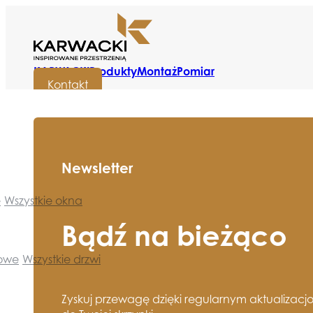
KARWACKI
Produkty
Montaż
Pomiar
Kontakt
Newsletter
e
Wszystkie okna
Bądź na bieżąco
towe
Wszystkie drzwi
Zyskuj przewagę dzięki regularnym aktualizacj