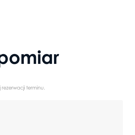
Drzwi
pomiar
Drzwi wewnętrzne
Drzwi zewnętrz
loft
 rezerwacji terminu.