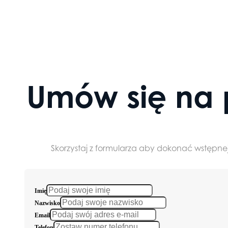
Umów się na 
Skorzystaj z formularza aby dokonać wstępnej
Imię
Nazwisko
Email
Telefon