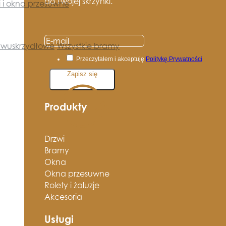
do Twojej skrzynki.
i i okna przesuwne
wuskrzydłowe
Wszystkie bramy
Przeczytałem i akceptuję
Politykę Prywatności
Zapisz się
Produkty
Drzwi
Bramy
Okna
Okna przesuwne
Rolety i żaluzje
Akcesoria
Usługi