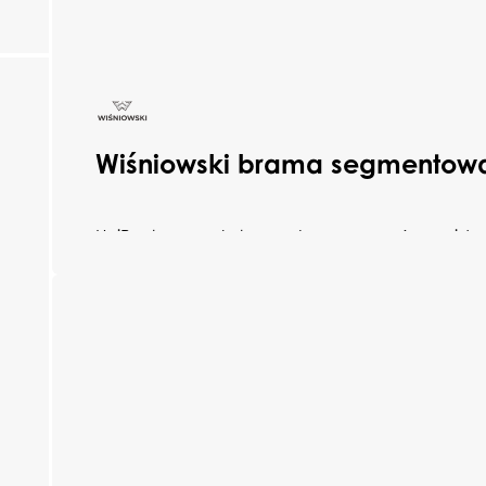
Wiśniowski brama segmentowa
UniPro to wszechstronna brama garażowa, ide
budynków mieszkalnych, jak i wolnostojących g
największą zaletą jest możliwość pełnej persona
dopasować ją do własnych potrzeb i estetyki 
wyboru masz aż 5 rodzajów przetłoczeń, 4 strukt
możliwość dodania przeszkleń, setki kolorów, róż
oraz 42 warianty oklein.
Dzięki prostej, sprawdzonej budowie UniPro to r
trwałe, ale też łatwe w montażu – co przekłada
oszczędność czasu i niższe koszty instalacji.