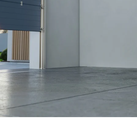
Drzwi
Drzwi wewnętrzne
Drzwi zewnętrz
loft