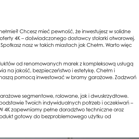
ełmie? Chcesz mieć pewność, że inwestujesz w solidne
 z oferty 4K – doświadczonego dostawcy stolarki otworowej.
. Spotkasz nasz w takich miastach jak Chełm. Warto więc
Okna
oduktów od renomowanych marek z kompleksową usługą
Okna aluminiowe
Okna
drewniane
Okna PVC
wia na jakość, bezpieczeństwo i estetykę. Chełm i
z z naszą pomocą inwestować w bramy garażowe. Zadzwoń
garażowe segmentowe, rolowane, jak i dwuskrzydłowe.
 podstawie Twoich indywidualnych potrzeb i oczekiwań –
. W 4K zapewniamy pełne doradztwo techniczne oraz
 produkt gotowy do bezproblemowego użytku od