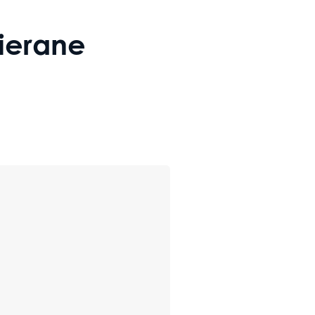
ierane
Bramy
Bramy segmentowe
Bramy rolow
dwuskrzydłowe