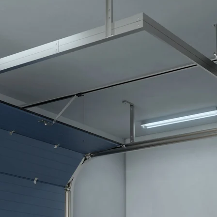
Okna i drzwi przesuwne
HST
PSK
Slide