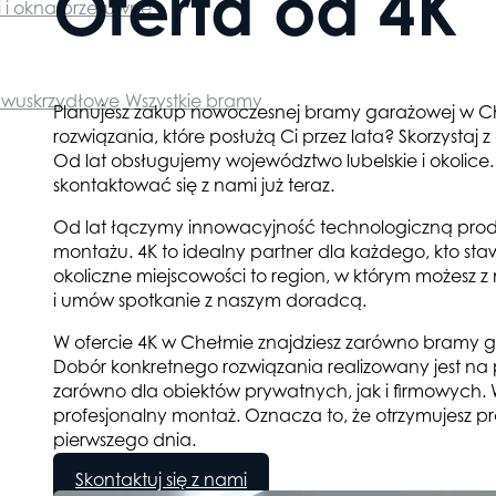
Oferta od 4K
i i okna przesuwne
wuskrzydłowe
Wszystkie bramy
Planujesz zakup nowoczesnej bramy garażowej w Ch
rozwiązania, które posłużą Ci przez lata? Skorzystaj
Od lat obsługujemy województwo lubelskie i okolice
skontaktować się z nami już teraz.
Od lat łączymy innowacyjność technologiczną pr
montażu. 4K to idealny partner dla każdego, kto sta
okoliczne miejscowości to region, w którym możes
i umów spotkanie z naszym doradcą.
W ofercie 4K w Chełmie znajdziesz zarówno bramy 
Dobór konkretnego rozwiązania realizowany jest na
zarówno dla obiektów prywatnych, jak i firmowych
profesjonalny montaż. Oznacza to, że otrzymujesz
pierwszego dnia.
Skontaktuj się z nami