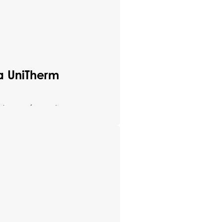
 UniTherm
alna zarówno do
araży. Jej
lizacji – możesz
budynku. Do
ury paneli,
ne typy konstrukcji
ozwiązanie nie tylko
 się na