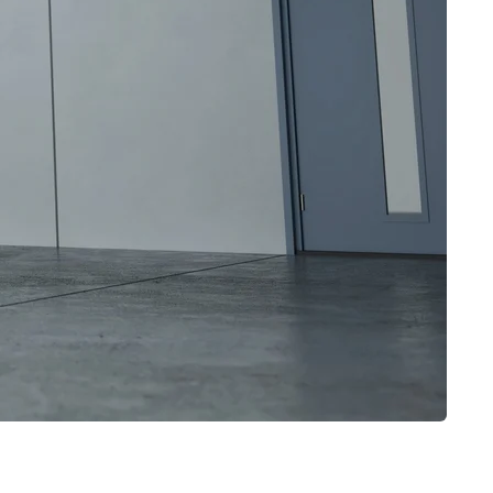
ne
Drzwi typu